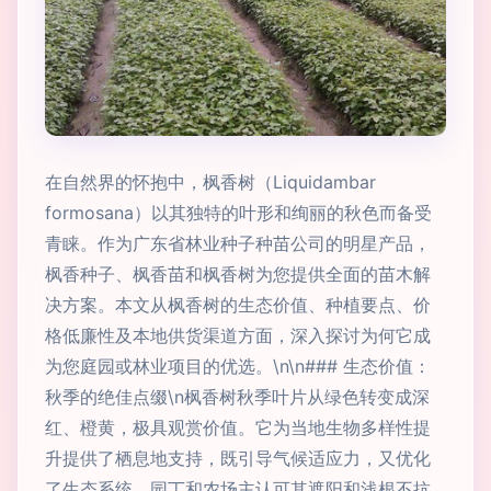
在自然界的怀抱中，枫香树（Liquidambar
formosana）以其独特的叶形和绚丽的秋色而备受
青睐。作为广东省林业种子种苗公司的明星产品，
枫香种子、枫香苗和枫香树为您提供全面的苗木解
决方案。本文从枫香树的生态价值、种植要点、价
格低廉性及本地供货渠道方面，深入探讨为何它成
为您庭园或林业项目的优选。\n\n### 生态价值：
秋季的绝佳点缀\n枫香树秋季叶片从绿色转变成深
红、橙黄，极具观赏价值。它为当地生物多样性提
升提供了栖息地支持，既引导气候适应力，又优化
了生态系统。园丁和农场主认可其遮阳和浅根不抗