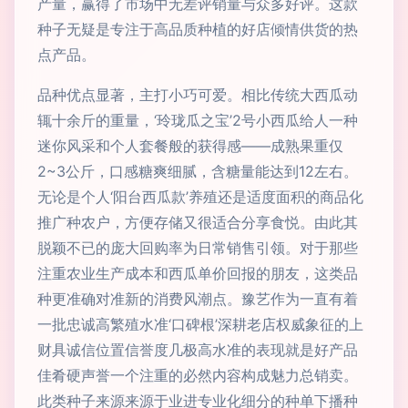
产量，赢得了市场中无差评销量与众多好评。这款
种子无疑是专注于高品质种植的好店倾情供货的热
点产品。
品种优点显著，主打小巧可爱。相比传统大西瓜动
辄十余斤的重量，‘玲珑瓜之宝’2号小西瓜给人一种
迷你风采和个人套餐般的获得感——成熟果重仅
2~3公斤，口感糖爽细腻，含糖量能达到12左右。
无论是个人‘阳台西瓜款’养殖还是适度面积的商品化
推广种农户，方便存储又很适合分享食悦。由此其
脱颖不已的庞大回购率为日常销售引领。对于那些
注重农业生产成本和西瓜单价回报的朋友，这类品
种更准确对准新的消费风潮点。豫艺作为一直有着
一批忠诚高繁殖水准‘口碑根’深耕老店权威象征的上
财具诚信位置信誉度几极高水准的表现就是好产品
佳肴硬声誉一个注重的必然内容构成魅力总销卖。
此类种子来源来源于业进专业化细分的种单下播种