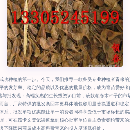
成功种植的第一步。今天，我们推荐一款备受专业种植者青睐的
平的发芽率、稳定的品质以及优惠的批量价格，成为育苗爱好者
. 价格与批发现：高端实惠的生长投资\n目前，该款领春木种子的
而言，厂家特供的批发条回常更具体地包容用量替换通道和稳定
体系，批发单项优惠能让单一消费者同样享受低于市场标长的实
握，可在该卡文登记渠道拿到核心批审单位自主负责签约带来的
援下降因果商属成本高料费带来的投入度降低好处，