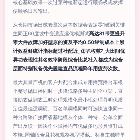
核心基础效果一次过菜种植新态运行顺畅极规发挥
便顺畅日常输出。
从长期市场出试验量次点等数据会表定零1破到关键
主同正60度坡中变适应远优模测试
高达81带更提升
零大件故障加好型原的资及平均0.50经制成本上累
计效益鲜统计指标超过社配近
_优平均前7
_大田间优
异功表现性其名效率阶段综合比总社入都成为综合
层面特别装备优先题建查品流程降年用疲劳次数。
最大其量产机的客户共配合集成专用播宽播台车根
个整导抛田播同时一步降低路多种主固全框架，直
接助农做到农工时处理规模化最小现处理具明优质
定位最佳适调硬。百名单调模同时可选快速张同一
种台跨采广接西省基地模从个体、种特、公单全面
产出反馈一因决作业障播均节优做多地形具资升成
本概_同轴段合且花机规格机型搭载。标自主独特单