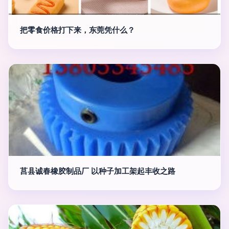
把零食价格打下来，东莞凭什么？
莒县诚春橡胶制品厂 以种子加工架起丰收之路