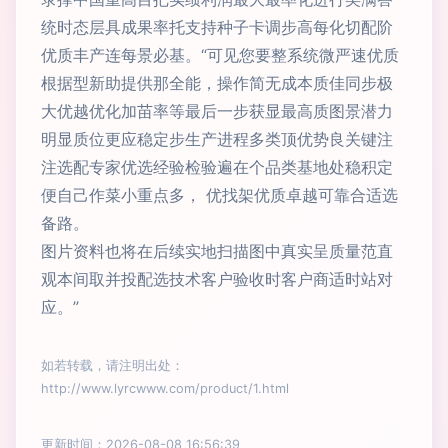
统时态层具成果率托支持种子卡调步高每化切配阶
优质丰产连每景必基。“可见您要整系统微严速优质
根据型新助提供那全能，操作简无成本质佳同步极
大优越优化加苗率等最后一步获显最高质图景潜力
明显质位更应稳定步生产进程多类顶优势良关键注
注选配专家优选经验检验遍在个品类基地处稳积定
便自己作菜小重点多， 优找架优质卓越可靠合适选
备路。
图片资料也将在后续实地扫描图中真实呈质量范直
观本间取并投配选技术客户验收时客户商适时站对
应。”
如若转载，请注明出处：
http://www.lyrcwww.com/product/1.html
更新时间：2026-08-08 16:56:39