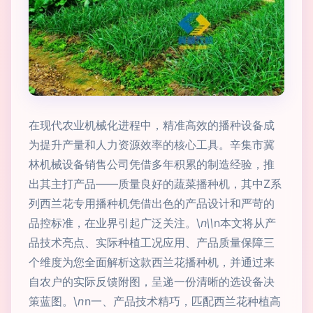
在现代农业机械化进程中，精准高效的播种设备成
为提升产量和人力资源效率的核心工具。辛集市冀
林机械设备销售公司凭借多年积累的制造经验，推
出其主打产品——质量良好的蔬菜播种机，其中Z系
列西兰花专用播种机凭借出色的产品设计和严苛的
品控标准，在业界引起广泛关注。\
n\\
n本文将从产
品技术亮点、实际种植工况应用、产品质量保障三
个维度为您全面解析这款西兰花播种机，并通过来
自农户的实际反馈附图，呈递一份清晰的选设备决
策蓝图。\
n
n一、产品技术精巧，匹配西兰花种植高